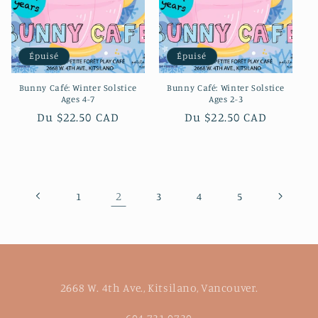
Épuisé
Épuisé
Bunny Café: Winter Solstice
Bunny Café: Winter Solstice
Ages 4-7
Ages 2-3
Prix
Du $22.50 CAD
Prix
Du $22.50 CAD
habituel
habituel
2
1
3
4
5
2668 W. 4th Ave., Kitsilano, Vancouver.