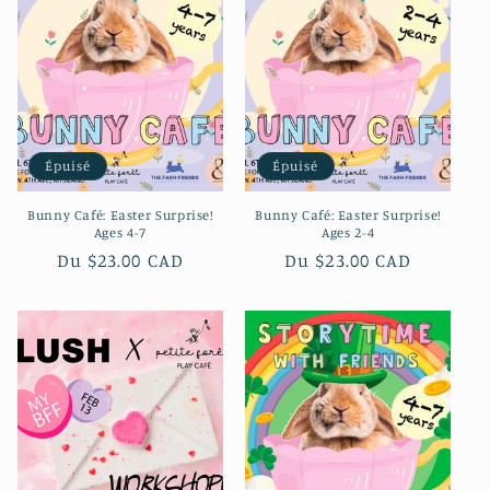
c
t
i
o
Épuisé
Épuisé
n
Bunny Café: Easter Surprise!
Bunny Café: Easter Surprise!
:
Ages 4-7
Ages 2-4
Prix
Du $23.00 CAD
Prix
Du $23.00 CAD
habituel
habituel