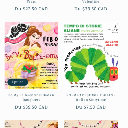
Years
Valentine
Prix
Du $22.50 CAD
Prix
Du $39.50 CAD
habituel
habituel
Épuisé
Be My Belle-entine! Dads &
È TEMPO DI STORIE ITALIANE
Daughters
Italian Storytime
Prix
Du $39.50 CAD
Prix
Du $7.50 CAD
habituel
habituel