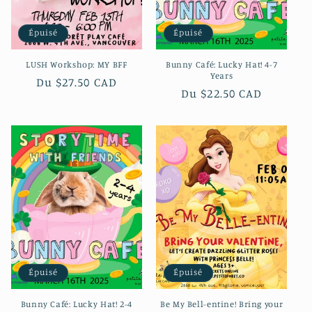
Épuisé
Épuisé
LUSH Workshop: MY BFF
Bunny Café: Lucky Hat! 4-7
Years
Prix
Du $27.50 CAD
Prix
Du $22.50 CAD
habituel
habituel
Épuisé
Épuisé
Bunny Café: Lucky Hat! 2-4
Be My Bell-entine! Bring your