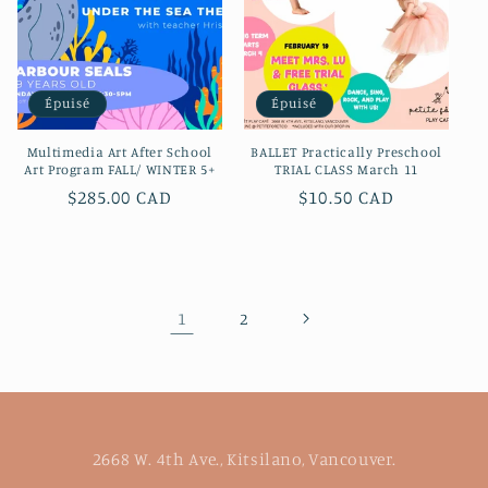
Épuisé
Épuisé
Multimedia Art After School
BALLET Practically Preschool
Art Program FALL/ WINTER 5+
TRIAL CLASS March 11
Prix
$285.00 CAD
Prix
$10.50 CAD
habituel
habituel
1
2
2668 W. 4th Ave., Kitsilano, Vancouver.