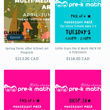
c
t
i
o
Épuisé
n
Spring Term: After School Art
Little Stars Pre-K Math PACK OF
:
Program
6 TUESDAYS
Prix
$213.00 CAD
Prix
$116.00 CAD
habituel
habituel