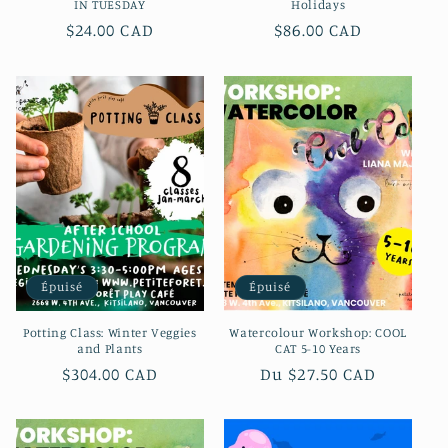
IN TUESDAY
Holidays
Prix
$24.00 CAD
Prix
$86.00 CAD
habituel
habituel
Épuisé
Épuisé
Potting Class: Winter Veggies
Watercolour Workshop: COOL
and Plants
CAT 5-10 Years
Prix
$304.00 CAD
Prix
Du $27.50 CAD
habituel
habituel