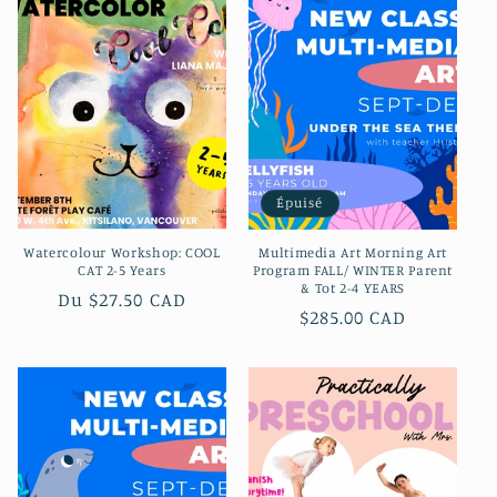
Épuisé
Watercolour Workshop: COOL
Multimedia Art Morning Art
CAT 2-5 Years
Program FALL/ WINTER Parent
& Tot 2-4 YEARS
Prix
Du $27.50 CAD
Prix
$285.00 CAD
habituel
habituel