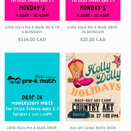
Little Stars Pre-K Math PACK OF
Little Stars Pre-K Math DROP-
6 MONDAYS
IN MONDAYS
Prix
$116.00 CAD
Prix
$20.00 CAD
habituel
habituel
Épuisé
Little Stars Pre-K Math DROP-
Day Art Camp: Holly Dolly