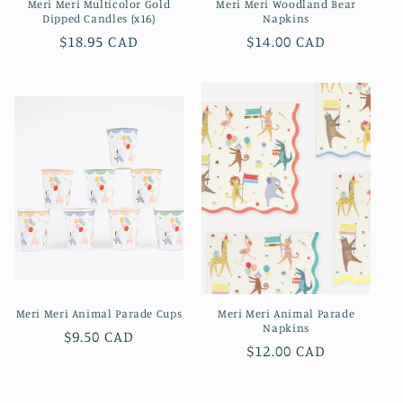
Meri Meri Multicolor Gold
Meri Meri Woodland Bear
Dipped Candles (x16)
Napkins
Prix
$18.95 CAD
Prix
$14.00 CAD
habituel
habituel
Meri Meri Animal Parade Cups
Meri Meri Animal Parade
Napkins
Prix
$9.50 CAD
Prix
$12.00 CAD
habituel
habituel