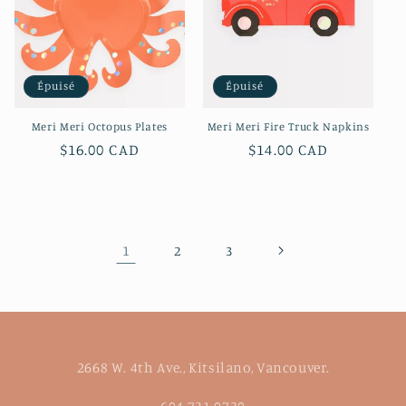
Épuisé
Épuisé
Meri Meri Octopus Plates
Meri Meri Fire Truck Napkins
Prix
$16.00 CAD
Prix
$14.00 CAD
habituel
habituel
1
2
3
2668 W. 4th Ave., Kitsilano, Vancouver.