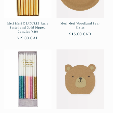
Meri Meri X LADURÉE Paris
Meri Meri Woodland Bear
Pastel and Gold Dipped
Plates
Candles (x16)
Prix
$15.00 CAD
Prix
$19.00 CAD
habituel
habituel