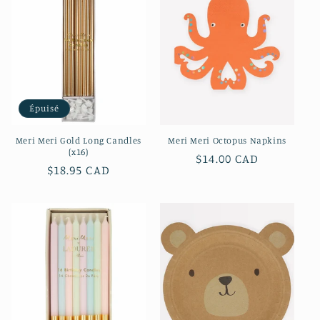
c
t
i
o
Épuisé
n
Meri Meri Gold Long Candles
Meri Meri Octopus Napkins
:
(x16)
Prix
$14.00 CAD
Prix
$18.95 CAD
habituel
habituel