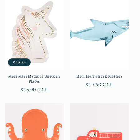
Épuisé
Meri Meri Magical Unicorn
Meri Meri Shark Platters
Plates
Prix
$19.50 CAD
Prix
$16.00 CAD
habituel
habituel