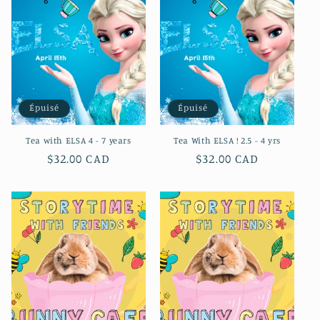
c
t
i
o
Épuisé
Épuisé
n
Tea with ELSA 4 - 7 years
Tea With ELSA ! 2.5 - 4 yrs
:
Prix
$32.00 CAD
Prix
$32.00 CAD
habituel
habituel