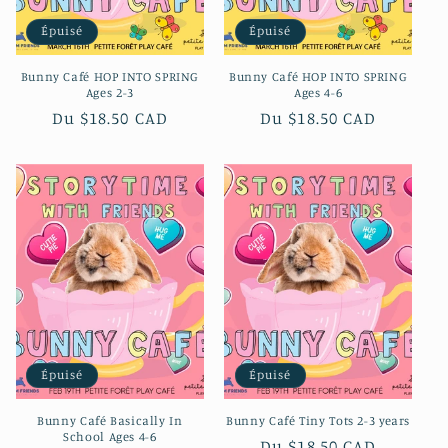
Épuisé
Épuisé
Bunny Café HOP INTO SPRING
Bunny Café HOP INTO SPRING
Ages 2-3
Ages 4-6
Prix
Du $18.50 CAD
Prix
Du $18.50 CAD
habituel
habituel
Épuisé
Épuisé
Bunny Café Basically In
Bunny Café Tiny Tots 2-3 years
School Ages 4-6
Prix
Du $18.50 CAD