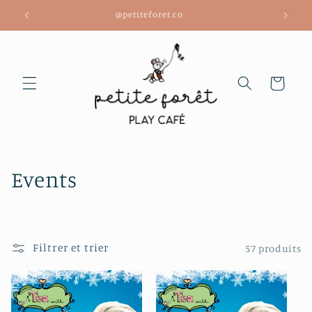
et
@petiteforet.co
passer
au
contenu
Panier
C
Events
o
l
Filtrer et trier
57 produits
l
e