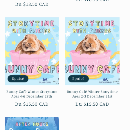
Prix
Du $18.50 CAD
habituel
habituel
Épuisé
Épuisé
Bunny Café Winter Storytime
Bunny Café Winter Storytime
Ages 4-6 December 28th
Ages 2-3 December 21st
Prix
Du $15.50 CAD
Prix
Du $15.50 CAD
habituel
habituel