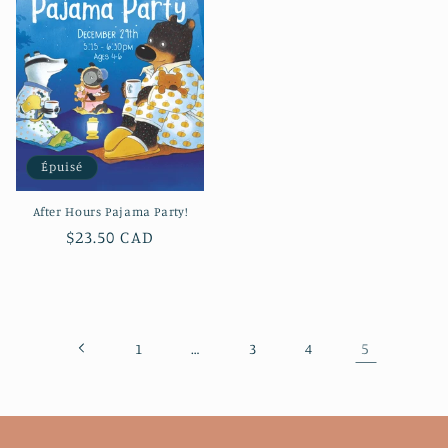
Épuisé
After Hours Pajama Party!
Prix
$23.50 CAD
habituel
…
5
1
3
4