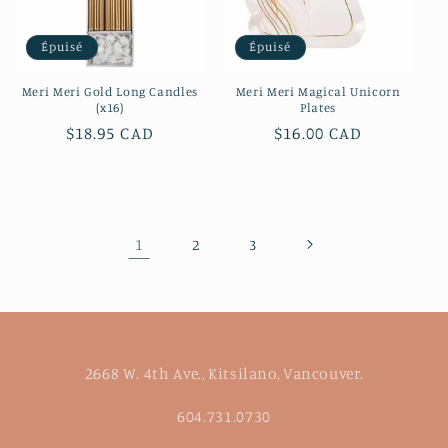
Épuisé
Épuisé
Meri Meri Gold Long Candles
Meri Meri Magical Unicorn
(x16)
Plates
Prix
$18.95 CAD
Prix
$16.00 CAD
habituel
habituel
1
2
3
2668 W. 4th Ave., Kitsilano, Vancouver.
604.731.0730