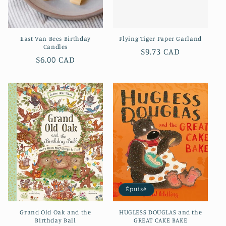
East Van Bees Birthday
Flying Tiger Paper Garland
Candles
Prix
$9.73 CAD
Prix
$6.00 CAD
habituel
habituel
Épuisé
Grand Old Oak and the
HUGLESS DOUGLAS and the
Birthday Ball
GREAT CAKE BAKE