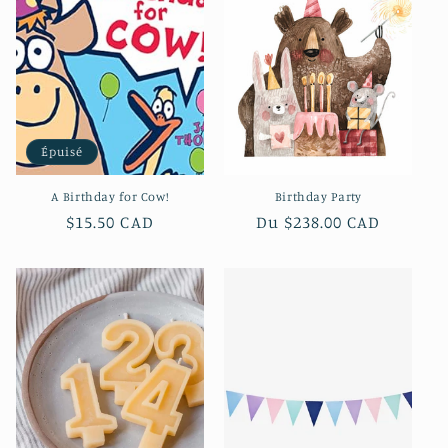
c
t
i
o
Épuisé
n
A Birthday for Cow!
Birthday Party
:
Prix
$15.50 CAD
Prix
Du $238.00 CAD
habituel
habituel