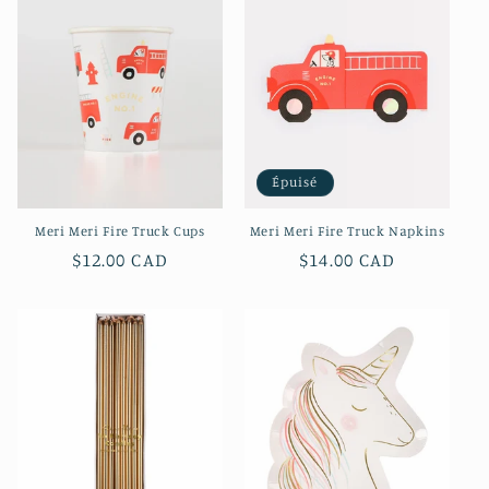
Épuisé
Meri Meri Fire Truck Cups
Meri Meri Fire Truck Napkins
Prix
$12.00 CAD
Prix
$14.00 CAD
habituel
habituel