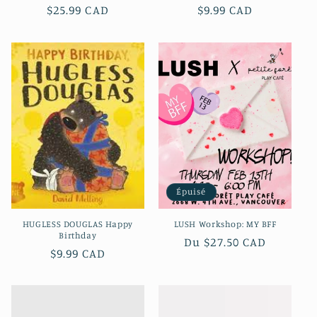
Prix
$25.99 CAD
Prix
$9.99 CAD
habituel
habituel
Épuisé
HUGLESS DOUGLAS Happy
LUSH Workshop: MY BFF
Birthday
Prix
Du $27.50 CAD
Prix
$9.99 CAD
habituel
habituel