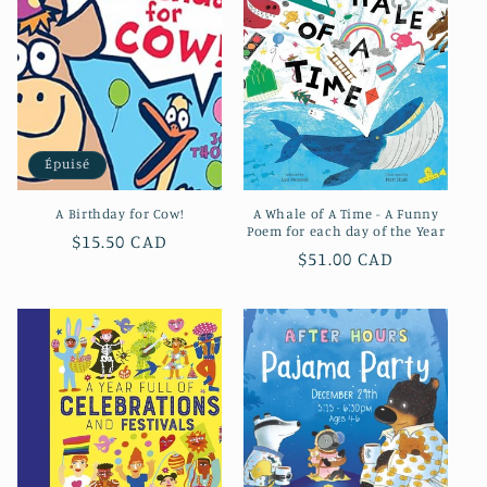
c
t
i
o
Épuisé
n
A Birthday for Cow!
A Whale of A Time - A Funny
:
Poem for each day of the Year
Prix
$15.50 CAD
Prix
$51.00 CAD
habituel
habituel