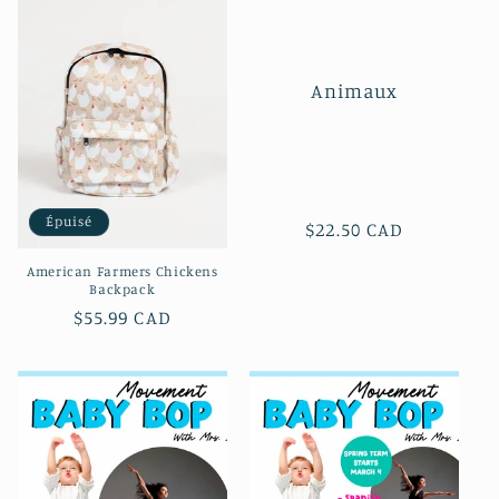
Animaux
Épuisé
Prix
$22.50 CAD
habituel
American Farmers Chickens
Backpack
Prix
$55.99 CAD
habituel