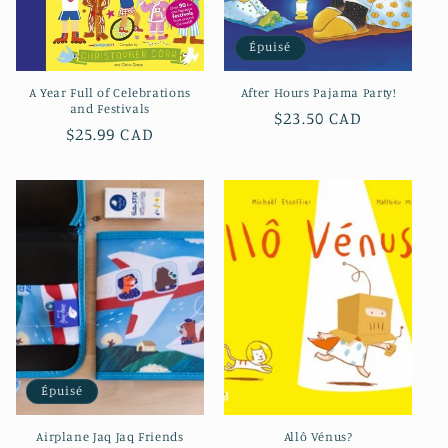
Épuisé
A Year Full of Celebrations
After Hours Pajama Party!
and Festivals
Prix
$23.50 CAD
Prix
$25.99 CAD
habituel
habituel
Épuisé
Airplane Jaq Jaq Friends
Allô Vénus?