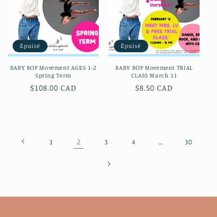
Épuisé
Épuisé
BABY BOP Movement AGES 1-2
BABY BOP Movement TRIAL
Spring Term
CLASS March 11
Prix
$108.00 CAD
Prix
$8.50 CAD
habituel
habituel
2
…
1
3
4
30