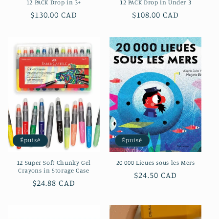
12 PACK Drop in 3+
12 PACK Drop in Under 3
Prix
$130.00 CAD
Prix
$108.00 CAD
habituel
habituel
Épuisé
Épuisé
12 Super Soft Chunky Gel
20 000 Lieues sous les Mers
Crayons in Storage Case
Prix
$24.50 CAD
Prix
$24.88 CAD
habituel
habituel