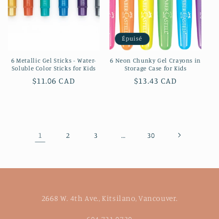
Épuisé
6 Metallic Gel Sticks - Water-
6 Neon Chunky Gel Crayons in
Soluble Color Sticks for Kids
Storage Case for Kids
Prix
$11.06 CAD
Prix
$13.43 CAD
habituel
habituel
1
…
2
3
30
2668 W. 4th Ave., Kitsilano, Vancouver.