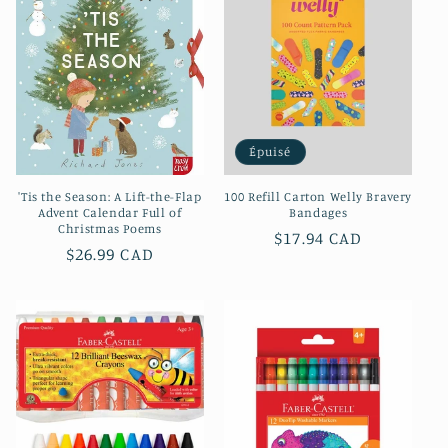
c
t
i
o
Épuisé
n
'Tis the Season: A Lift-the-Flap
100 Refill Carton Welly Bravery
:
Advent Calendar Full of
Bandages
Christmas Poems
Prix
$17.94 CAD
Prix
$26.99 CAD
habituel
habituel