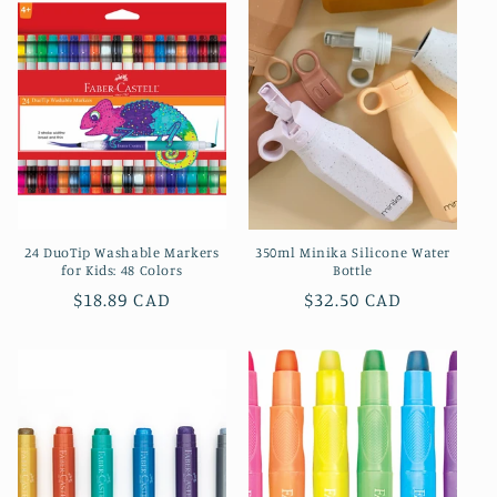
24 DuoTip Washable Markers
350ml Minika Silicone Water
for Kids: 48 Colors
Bottle
Prix
$18.89 CAD
Prix
$32.50 CAD
habituel
habituel